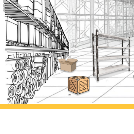
Ayorack Office Jakarta
Ayor
Jl. Daan Mogot I No.3, Tj. Duren
Jl. Si
Utara, Kec. Grogol petamburan,
Kulon