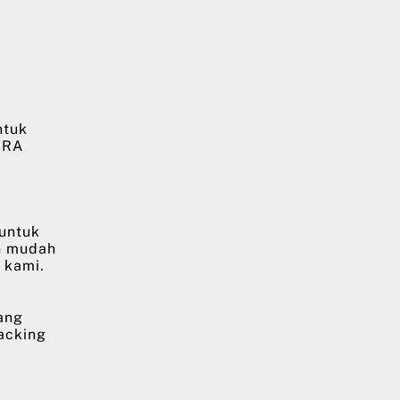
ntuk
TRA
 untuk
n mudah
 kami.
ang
racking