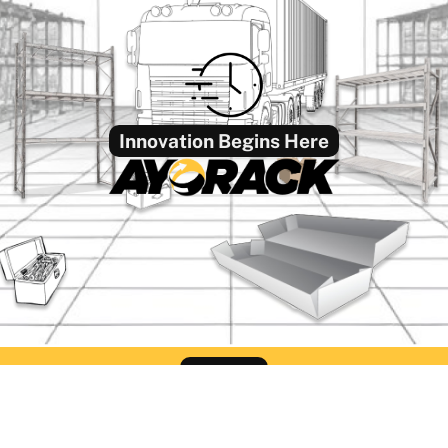
Innovation Begins Here
Find Us
ack Office Semarang
Ayorack Office Sur
liwangi No.424, Kalibanteng
Jl. Pergudangan Suri Mu
, Kec. Semarang Barat, Kota
Blok CC-2, Greges, Kec