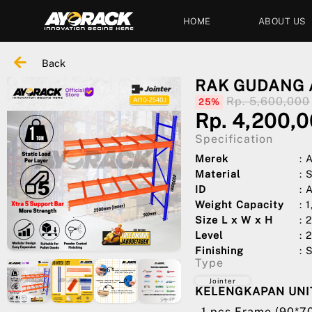
HOME
ABOUT US
Back
RAK GUDANG A
Rp. 5,600,000
25%
Rp. 4,200,
Specification
Merek
:
Material
: 
ID
: 
Weight Capacity
: 
Size L x W x H
: 
Level
: 
Finishing
: 
Type
Jointer
KELENGKAPAN UNIT
- 1 pcs Frame (90*