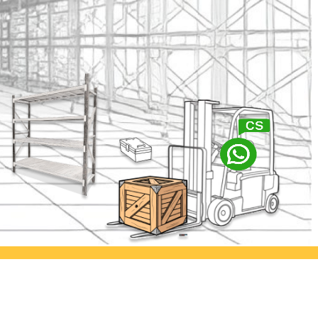
abaya
Ayorack Office Kamal
lia Permai
Jl. Kamal Raya No.29/E, Tegal
. Asem
Alur, Kec. Kalideres, Kota Jakarta