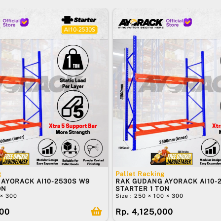
g
Pallet Racking
AYORACK AI10-2530S W9
RAK GUDANG AYORACK AI10-
ON
STARTER 1 TON
 × 300
Size : 250 × 100 × 300
500
Rp. 4,125,000