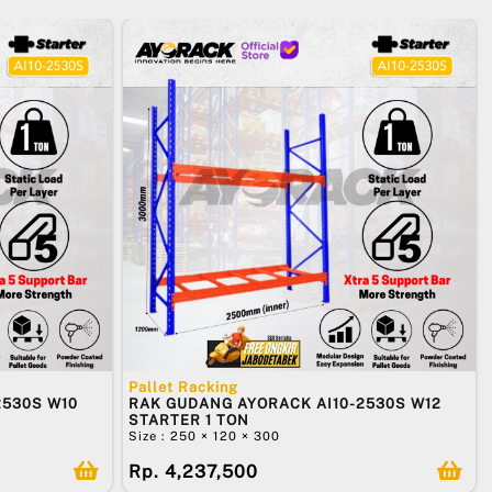
Pallet Racking
2530S W10
RAK GUDANG AYORACK AI10-2530S W12
STARTER 1 TON
Size : 250 × 120 × 300
Rp. 4,237,500