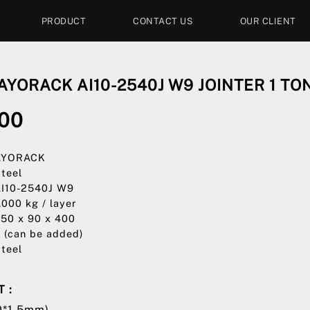
PRODUCT
CONTACT US
OUR CLIENT
YORACK AI10-2540J W9 JOINTER 1 TO
000
 AYORACK
Steel
AI10-2540J W9
1,000 kg / layer
250 x 90 x 400
2 (can be added)
Steel
 :
70*1,5mm)