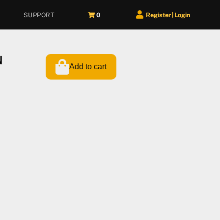
SUPPORT
0
Register
Login
|
N
Add to cart