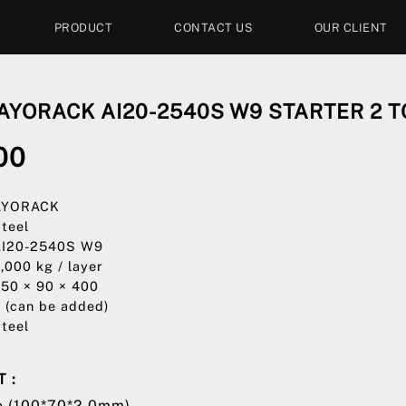
PRODUCT
CONTACT US
OUR CLIENT
AYORACK AI20-2540S W9 STARTER 2 
00
 AYORACK
Steel
AI20-2540S W9
2,000 kg / layer
250 × 90 × 400
3 (can be added)
Steel
 :
me (100*70*2,0mm)