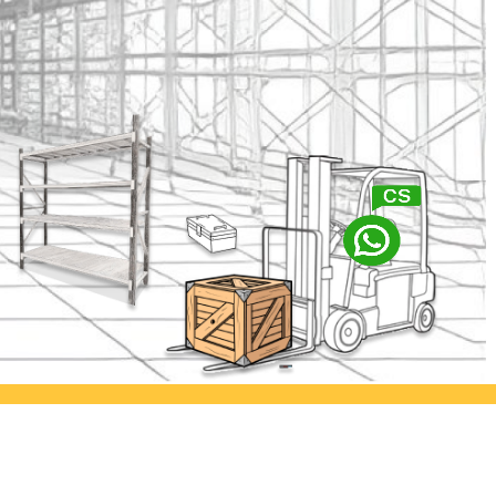
abaya
Ayorack Office Kamal
lia Permai
Jl. Kamal Raya No.29/E, Tegal
. Asem
Alur, Kec. Kalideres, Kota Jakarta