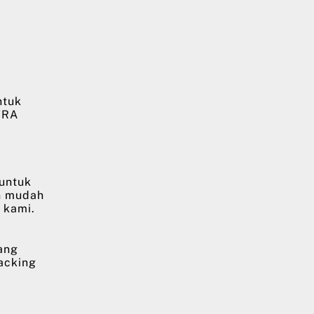
ntuk
TRA
 untuk
n mudah
 kami.
ang
racking