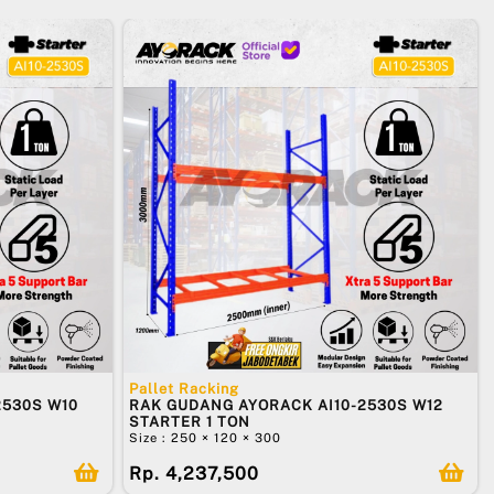
Pallet Racking
2530S W10
RAK GUDANG AYORACK AI10-2530S W12
STARTER 1 TON
Size : 250 × 120 × 300
Rp. 4,237,500