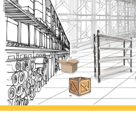
Ayorack Office Jakarta
Ayor
Jl. Daan Mogot I No.3, Tj. Duren
Jl. Si
Utara, Kec. Grogol petamburan,
Kulon