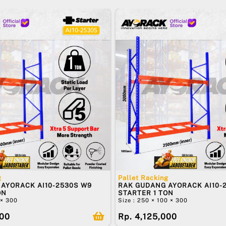
g
Pallet Racking
AYORACK AI10-2530S W9
RAK GUDANG AYORACK AI10-
ON
STARTER 1 TON
 × 300
Size : 250 × 100 × 300
500
Rp. 4,125,000