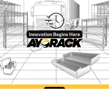
Innovation Begins Here
Find Us
ack Office Semarang
Ayorack Office Sur
liwangi No.424, Kalibanteng
Jl. Pergudangan Suri Mu
, Kec. Semarang Barat, Kota
Blok CC-2, Greges, Kec