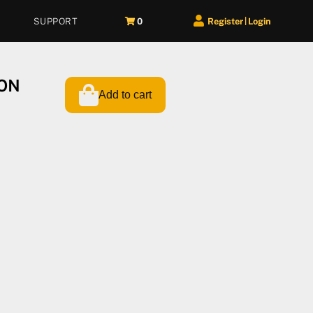
SUPPORT
0
Register
Login
|
TON
Add to cart