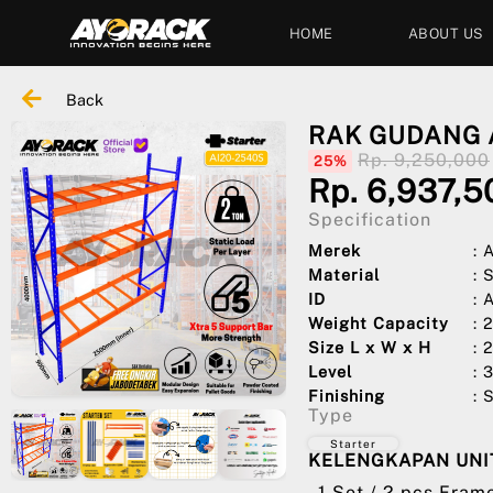
HOME
ABOUT US
Back
RAK GUDANG 
Rp. 9,250,000
25%
Rp. 6,937,5
Specification
Merek
:
Material
: 
ID
: 
Weight Capacity
: 
Size L x W x H
: 
Level
: 
Finishing
: 
Type
Starter
KELENGKAPAN UNIT
- 1 Set / 2 pcs Fra