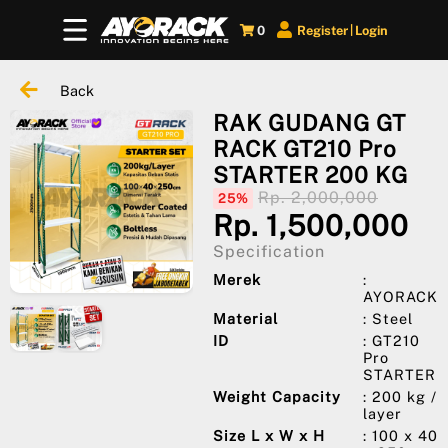
0
Register
Login
|
Back
RAK GUDANG GT
RACK GT210 Pro
STARTER 200 KG
Rp. 2,000,000
25%
Rp. 1,500,000
Specification
Merek
:
AYORACK
Material
: Steel
ID
: GT210
Pro
STARTER
Weight Capacity
: 200 kg /
layer
Size L x W x H
: 100 x 40