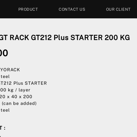
PRODUCT
CONTACT US
OUR CLIENT
T RACK GT212 Plus STARTER 200 KG
00
 AYORACK
Steel
GT212 Plus STARTER
200 kg / layer
120 x 40 x 200
4 (can be added)
Steel
 :
e