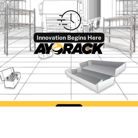
Innovation Begins Here
Find Us
ack Office Semarang
Ayorack Office Sur
liwangi No.424, Kalibanteng
Jl. Pergudangan Suri Mu
, Kec. Semarang Barat, Kota
Blok CC-2, Greges, Kec
ang, Jawa Tengah 50145
Rowo, Surabaya, Jawa T