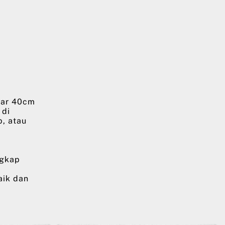
bar 40cm
 di
p, atau
ngkap
aik dan