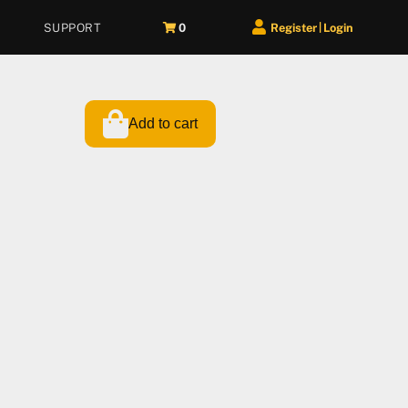
SUPPORT
0
Register
Login
|
Add to cart