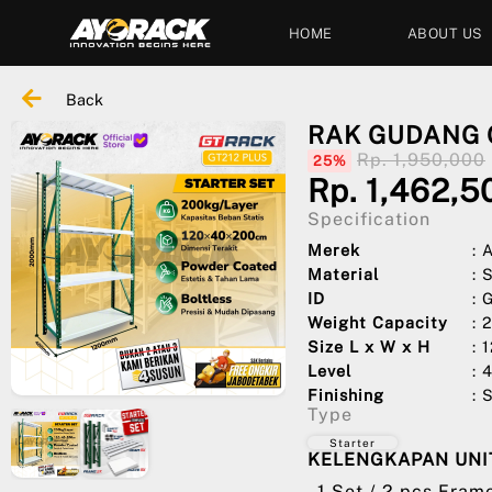
HOME
ABOUT US
Back
RAK GUDANG G
Rp. 1,950,000
25%
Rp. 1,462,5
Specification
Merek
:
Material
: 
ID
: 
Weight Capacity
: 
Size L x W x H
: 
Level
: 
Finishing
: 
Type
Starter
KELENGKAPAN UNIT
- 1 Set / 2 pcs Fram