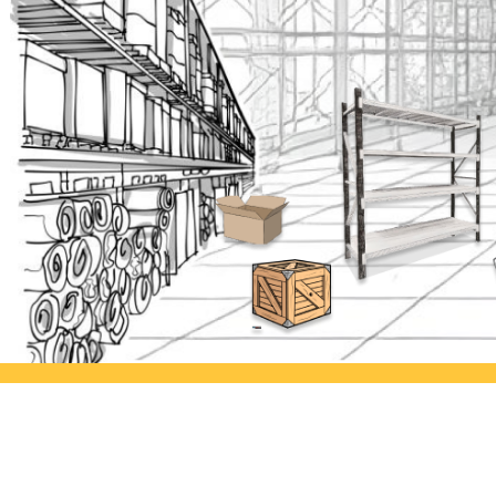
Ayorack Office Jakarta
Ayor
Jl. Daan Mogot I No.3, Tj. Duren
Jl. Si
Utara, Kec. Grogol petamburan,
Kulon
Kota Jakarta Barat, Daerah Khusus
Semar