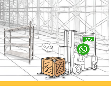
abaya
Ayorack Office Kamal
lia Permai
Jl. Kamal Raya No.29/E, Tegal
. Asem
Alur, Kec. Kalideres, Kota Jakarta
imur
Barat, Daerah Khusus Ibukota