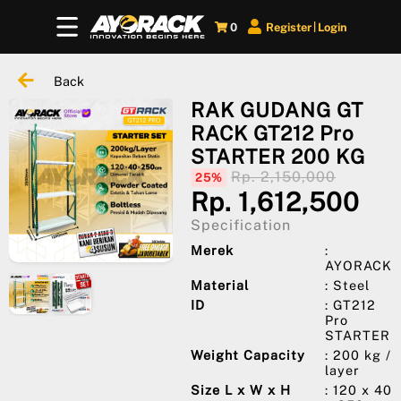
0
Register
Login
|
Back
RAK GUDANG GT
RACK GT212 Pro
STARTER 200 KG
Rp. 2,150,000
25%
Rp. 1,612,500
Specification
Merek
:
AYORACK
Material
: Steel
ID
: GT212
Pro
STARTER
Weight Capacity
: 200 kg /
layer
Size L x W x H
: 120 x 40