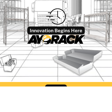
Innovation Begins Here
Find Us
ack Office Semarang
Ayorack Office Sur
liwangi No.424, Kalibanteng
Jl. Pergudangan Suri Mu
, Kec. Semarang Barat, Kota
Blok CC-2, Greges, Kec
ang, Jawa Tengah 50145
Rowo, Surabaya, Jawa T