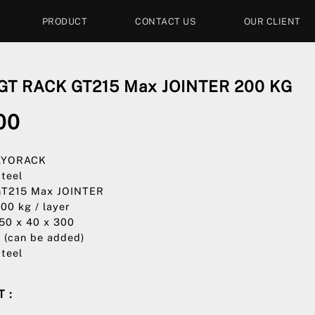
PRODUCT
CONTACT US
OUR CLIENT
T RACK GT215 Max JOINTER 200 KG
00
 AYORACK
Steel
GT215 Max JOINTER
200 kg / layer
150 x 40 x 300
4 (can be added)
Steel
 :