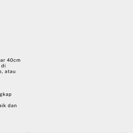
bar 40cm
 di
p, atau
ngkap
aik dan