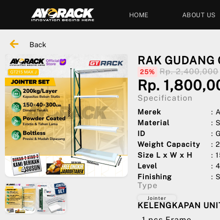
HOME
ABOUT US
Back
RAK GUDANG G
Rp. 2,400,000
25%
Rp. 1,800,0
Specification
Merek
:
Material
: 
ID
: 
Weight Capacity
: 
Size L x W x H
: 
Level
: 
Finishing
: 
Type
Jointer
KELENGKAPAN UNIT
- 1 pcs Frame