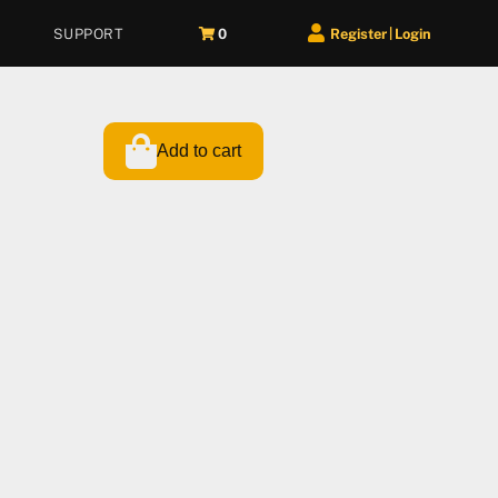
SUPPORT
0
Register
Login
|
Add to cart