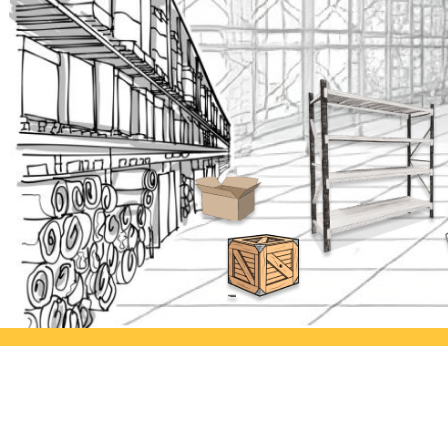
Ayorack Office Jakarta
Ayor
Jl. Daan Mogot I No.3, Tj. Duren
Jl. Si
Utara, Kec. Grogol petamburan,
Kulon
Kota Jakarta Barat, Daerah Khusus
Semar