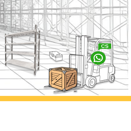
abaya
Ayorack Office Kamal
lia Permai
Jl. Kamal Raya No.29/E, Tegal
. Asem
Alur, Kec. Kalideres, Kota Jakarta
imur
Barat, Daerah Khusus Ibukota