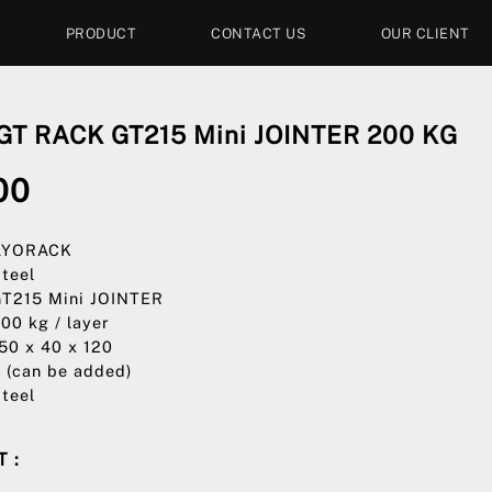
PRODUCT
CONTACT US
OUR CLIENT
T RACK GT215 Mini JOINTER 200 KG
00
 AYORACK
Steel
GT215 Mini JOINTER
200 kg / layer
150 x 40 x 120
3 (can be added)
Steel
 :