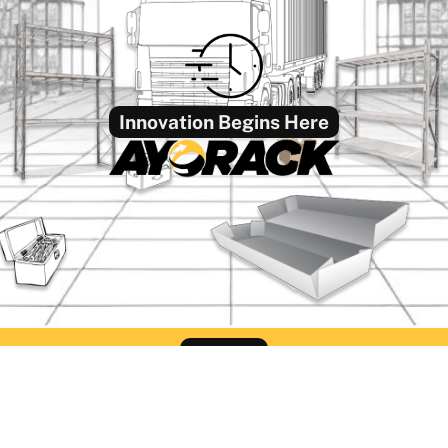
Innovation Begins Here
Find Us
ack Office Semarang
Ayorack Office Sur
liwangi No.424, Kalibanteng
Jl. Pergudangan Suri Mu
, Kec. Semarang Barat, Kota
Blok CC-2, Greges, Kec
ang, Jawa Tengah 50145
Rowo, Surabaya, Jawa T