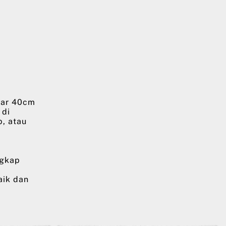
bar 40cm
 di
p, atau
ngkap
aik dan