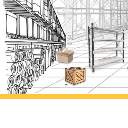
Ayorack Office Jakarta
Ayor
Jl. Daan Mogot I No.3, Tj. Duren
Jl. Si
Utara, Kec. Grogol petamburan,
Kulon
Kota Jakarta Barat, Daerah Khusus
Semar