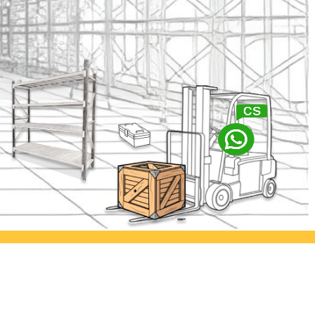
abaya
Ayorack Office Kamal
lia Permai
Jl. Kamal Raya No.29/E, Tegal
. Asem
Alur, Kec. Kalideres, Kota Jakarta
imur
Barat, Daerah Khusus Ibukota