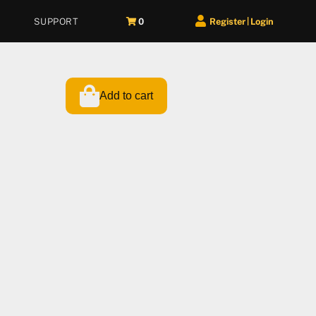
SUPPORT
0
Register
Login
|
Add to cart