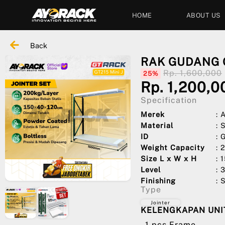
HOME
ABOUT US
Back
RAK GUDANG G
Rp. 1,600,000
25%
Rp. 1,200,0
Specification
Merek
:
Material
: 
ID
: 
Weight Capacity
: 
Size L x W x H
: 
Level
: 
Finishing
: 
Type
Jointer
KELENGKAPAN UNIT
- 1 pcs Frame