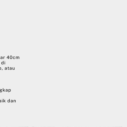
bar 40cm
 di
p, atau
ngkap
aik dan