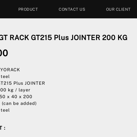
PRODUCT
CONTACT US
OUR CLIENT
T RACK GT215 Plus JOINTER 200 KG
00
 AYORACK
Steel
GT215 Plus JOINTER
200 kg / layer
150 x 40 x 200
4 (can be added)
Steel
 :