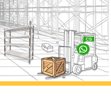
abaya
Ayorack Office Kamal
lia Permai
Jl. Kamal Raya No.29/E, Tegal
. Asem
Alur, Kec. Kalideres, Kota Jakarta
imur
Barat, Daerah Khusus Ibukota