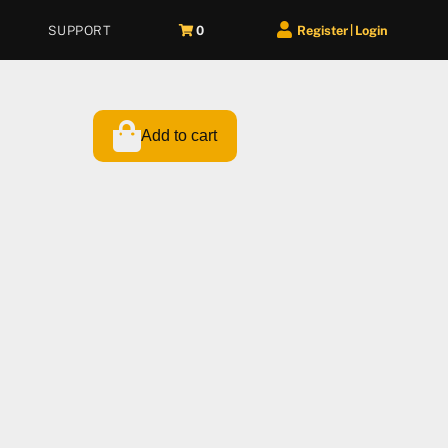
SUPPORT
0
Register
Login
|
Add to cart