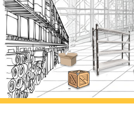
Ayorack Office Jakarta
Ayor
Jl. Daan Mogot I No.3, Tj. Duren
Jl. Si
Utara, Kec. Grogol petamburan,
Kulon
Kota Jakarta Barat, Daerah Khusus
Semar