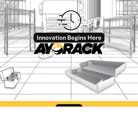
Innovation Begins Here
Find Us
ack Office Semarang
Ayorack Office Sur
liwangi No.424, Kalibanteng
Jl. Pergudangan Suri Mu
, Kec. Semarang Barat, Kota
Blok CC-2, Greges, Kec
ang, Jawa Tengah 50145
Rowo, Surabaya, Jawa T