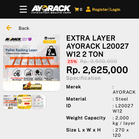
0
Register
Login
|
Back
EXTRA LAYER
AYORACK L20027
W12 2 TON
Rp. 3,500,000
25%
Rp. 2,625,000
Specification
Merek
:
AYORACK
Material
: Steel
ID
: L20027
W12
Weight Capacity
: 2,000
kg / layer
Size L x W x H
: 270 x
120