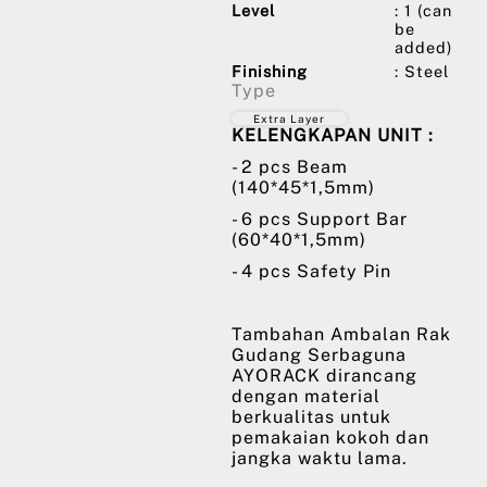
Level
: 1 (can
be
added)
Finishing
: Steel
Type
Extra Layer
KELENGKAPAN UNIT :
- 2 pcs Beam
(140*45*1,5mm)
- 6 pcs Support Bar
(60*40*1,5mm)
- 4 pcs Safety Pin
Tambahan Ambalan Rak
Gudang Serbaguna
AYORACK dirancang
dengan material
berkualitas untuk
pemakaian kokoh dan
jangka waktu lama.