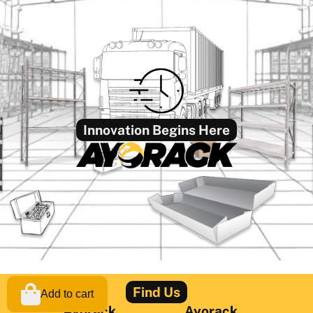
Innovation Begins Here
Find Us
Add to cart
Ayorack
Ayorack