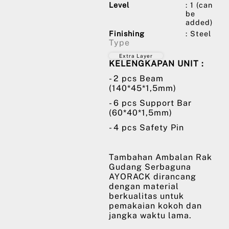
Level
: 1 (can
be
added)
Finishing
: Steel
Type
Extra Layer
KELENGKAPAN UNIT :
- 2 pcs Beam
(140*45*1,5mm)
- 6 pcs Support Bar
(60*40*1,5mm)
- 4 pcs Safety Pin
Tambahan Ambalan Rak
Gudang Serbaguna
AYORACK dirancang
dengan material
berkualitas untuk
pemakaian kokoh dan
jangka waktu lama.