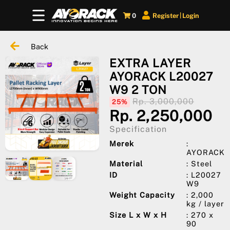
0
Register
Login
|
Back
EXTRA LAYER
AYORACK L20027
W9 2 TON
Rp. 3,000,000
25%
Rp. 2,250,000
Specification
Merek
:
AYORACK
Material
: Steel
ID
: L20027
W9
Weight Capacity
: 2,000
kg / layer
Size L x W x H
: 270 x
90