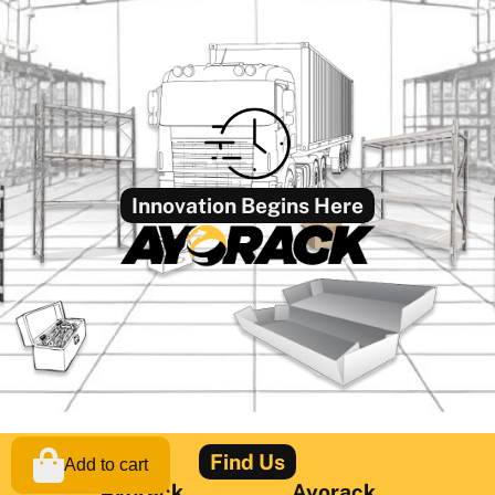
Innovation Begins Here
Find Us
Add to cart
Ayorack
Ayorack