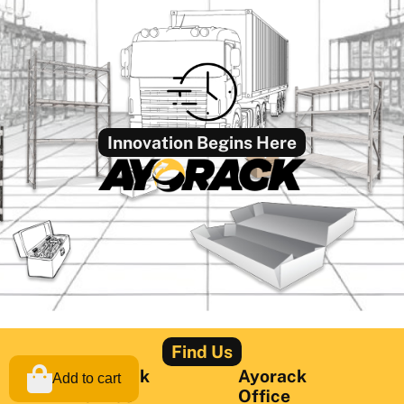
Innovation Begins Here
Find Us
Ayorack
Ayorack
Add to cart
Office
Office