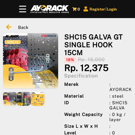
0
Register
Login
|
Back
SHC15 GALVA GT
SINGLE HOOK
15CM
Rp. 15,000
18%
Rp. 12,375
Specification
Merek
:
AYORACK
Material
: steel
ID
: SHC15
GALVA
Weight Capacity
: 0 kg /
layer
Size L x W x H
:
Level
: 0