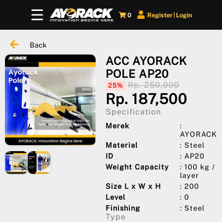
0
Register
Login
|
Back
ACC AYORACK
POLE AP20
Rp. 250,000
25%
Rp. 187,500
Specification
Merek
:
AYORACK
Material
: Steel
ID
: AP20
Weight Capacity
: 100 kg /
layer
Size L x W x H
: 200
Level
: 0
Finishing
: Steel
Type