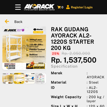
0
Register
Login
|
Back
RAK GUDANG
AYORACK AL2-
1220S STARTER
200 KG
Rp. 2,050,000
25%
Rp. 1,537,500
Specification
Merek
:
AYORACK
Material
: Steel
ID
: AL2-
1220S
Weight Capacity
: 200 kg /
layer
Size L x W x H
: 120 x 60