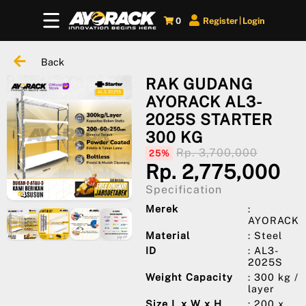
0
Register
Login
|
Back
RAK GUDANG
AYORACK AL3-
2025S STARTER
300 KG
Rp. 3,700,000
25%
Rp. 2,775,000
Specification
Merek
:
AYORACK
Material
: Steel
ID
: AL3-
2025S
Weight Capacity
: 300 kg /
layer
Size L x W x H
: 200 x