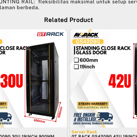
ING RAIL: fleksibilitas maksimal untuk setup ser
laman berbeda.
Related Product
Server Rack
009G 30U 19INCH 900MM
GT RACK GS4209G 42U 19IN