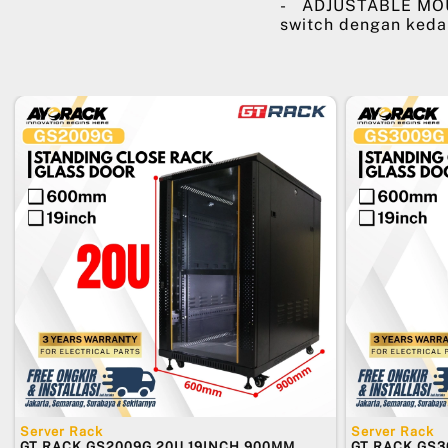
- ADJUSTABLE MOUNT
switch dengan keda
Server Rack
Server Rack
GT RACK GS2009G 20U 19INCH 900MM
GT RACK GS3