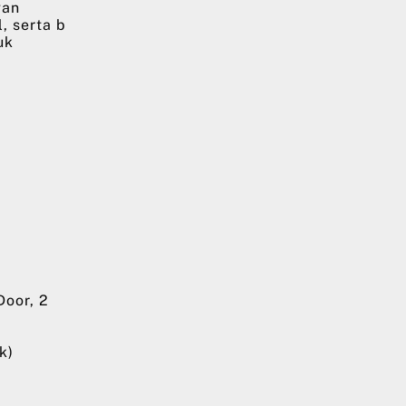
gan
, serta b
uk
oor, 2
k)