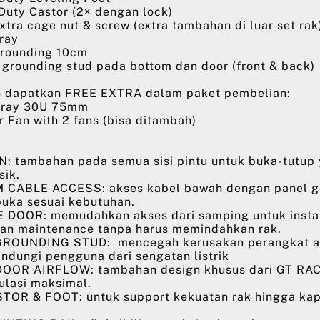
y Castor (2× dengan lock)
 cage nut & screw (extra tambahan di luar set rak
ray
ounding 10cm
ounding stud pada bottom dan door (front & back)
 dapatkan FREE EXTRA dalam paket pembelian:
ray 30U 75mm
an with 2 fans (bisa ditambah)
 tambahan pada semua sisi pintu untuk buka-tutup
sik.
CABLE ACCESS: akses kabel bawah dengan panel g
buka sesuai kebutuhan.
DOOR: memudahkan akses dari samping untuk instal
an maintenance tanpa harus memindahkan rak.
ROUNDING STUD: mencegah kerusakan perangkat a
indungi pengguna dari sengatan listrik
OOR AIRFLOW: tambahan design khusus dari GT RA
kulasi maksimal.
OR & FOOT: untuk support kekuatan rak hingga kap