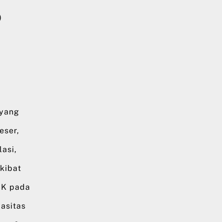
)
 yang
eser,
asi,
kibat
CK pada
asitas