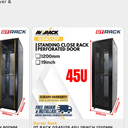
ver &
Server Rack
CH 900MM
GT RACK GS4512P 45U 19INCH 1200MM