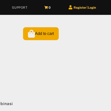
SUPPORT
0
Register
Login
|
Add to cart
binasi