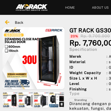
HOME
ABOUT US
Back
GT RACK GS3
Rp. 9,700,000
20%
Rp. 7,760,0
Specification
Merek
:
Material
: 
ID
:
Weight Capacity
: 
Size L x W x H
: 
Level
: 
Finishing
: 
Type
Standing
Dirancang dengan p
kekuatan, fungsi, d