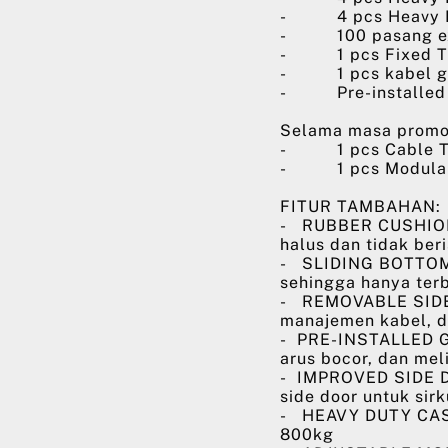
- 4 pcs Heavy Dut
- 100 pasang extra
- 1 pcs Fixed T
- 1 pcs kabel gr
- Pre-installed gr
Selama masa promo
- 1 pcs Cable T
- 1 pcs Modular F
FITUR TAMBAHAN:
- RUBBER CUSHION:
halus dan tidak beri
- SLIDING BOTTOM 
sehingga hanya ter
- REMOVABLE SIDE 
manajemen kabel, d
- PRE-INSTALLED G
arus bocor, dan mel
- IMPROVED SIDE D
side door untuk sir
- HEAVY DUTY CAST
800kg