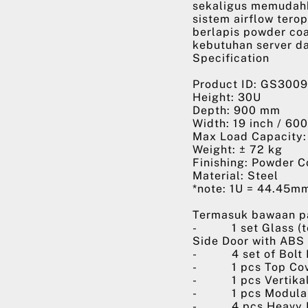
sekaligus memudah
sistem airflow tero
berlapis powder coat
kebutuhan server da
Specification
Product ID: GS300
Height: 30U
Depth: 900 mm
Width: 19 inch / 60
Max Load Capacity
Weight: ± 72 kg
Finishing: Powder C
Material: Steel
*note: 1U = 44.45m
Termasuk bawaan p
- 1 set Glass (tem
Side Door with ABS
- 4 set of Bolt Lo
- 1 pcs Top Cover
- 1 pcs Vertikal P
- 1 pcs Modular 
- 4 pcs Heavy Du