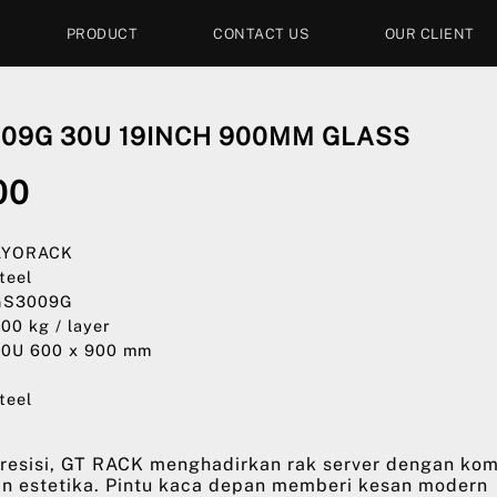
PRODUCT
CONTACT US
OUR CLIENT
009G 30U 19INCH 900MM GLASS
00
 AYORACK
steel
 GS3009G
800 kg / layer
30U 600 x 900 mm
0
steel
resisi, GT RACK menghadirkan rak server dengan kom
an estetika. Pintu kaca depan memberi kesan modern