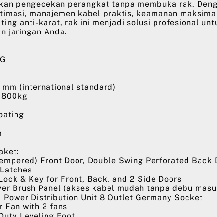
kan pengecekan perangkat tanpa membuka rak. Den
ptimasi, manajemen kabel praktis, keamanan maksimal
ing anti-karat, rak ini menjadi solusi profesional unt
n jaringan Anda.
9G
0 mm (international standard)
: 800kg
oating
m
aket:
pered) Front Door, Double Swing Perforated Back D
 Latches
ck & Key for Front, Back, and 2 Side Doors
 Brush Panel (akses kabel mudah tanpa debu masu
ower Distribution Unit 8 Outlet Germany Socket
Fan with 2 fans
ty Leveling Foot