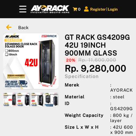
0
Register
Login
|
Back
GT RACK GS4209G
42U 19INCH
900MM GLASS
Rp. 11,600,000
20%
Rp. 9,280,000
Specification
Merek
:
AYORACK
Material
: steel
ID
:
GS4209G
Weight Capacity
: 800 kg /
layer
Size L x W x H
: 42U 600
x 900 mm