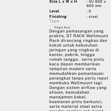
Size L x W x H
: 4U 600 x
600 mm
Level
: 0
Finishing
: steel
Type
Single Door
Dengan pemasangan yang
praktis, GT RACK Wallmount
Rack dirancang ringkas dan
kokoh untuk kebutuhan
jaringan yang ringkas di
kantor, pabrik, hingga
rumah tangga . serta pintu
kaca depan memberikan
tampilan modern serta
memudahkan pemantauan
perangkat tanpa perlu repot
membuka Wallmount lagi.
Dengan sistem airflow yang
efisien, kemudahan
manajemen kabel,
keamanan pintu berkunci,
serta material steel extra