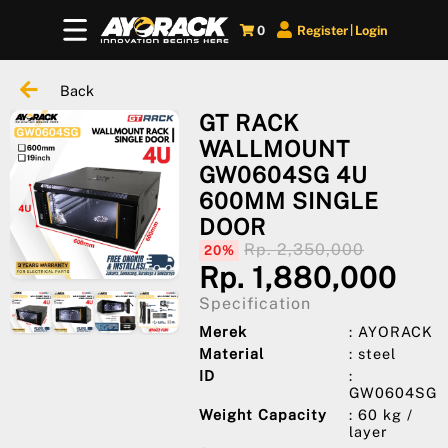
0
Register
Login
|
Back
GT RACK
WALLMOUNT
GW0604SG 4U
600MM SINGLE
DOOR
Rp. 2,350,000
20%
Rp. 1,880,000
Specification
Merek
: AYORACK
Material
: steel
ID
:
GW0604SG
Weight Capacity
: 60 kg /
layer