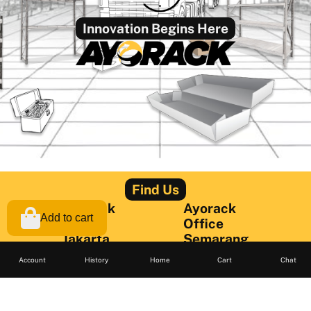
Innovation Begins Here
Find Us
Ayorack
Ayorack
Add to cart
Office
Office
Jakarta
Semarang
Jl. Daan Mogot I
Jl. Siliwangi
Account
History
Home
Cart
Chat
No.3, Tj. Duren
No.424,
Utara, Kec.
Kalibanteng
Grogol
Kulon, Kec.
petamburan,
Semarang