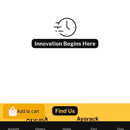
Innovation Begins Here
Find Us
Add to cart
Ayorack
Ayorack
Office
Office
Account
History
Home
Cart
Chat