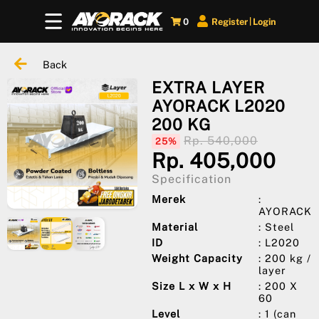
0
Register
Login
|
Back
EXTRA LAYER
AYORACK L2020
200 KG
Rp. 540,000
25%
Rp. 405,000
Specification
Merek
:
AYORACK
Material
: Steel
ID
: L2020
Weight Capacity
: 200 kg /
layer
Size L x W x H
: 200 X
60
Level
: 1 (can