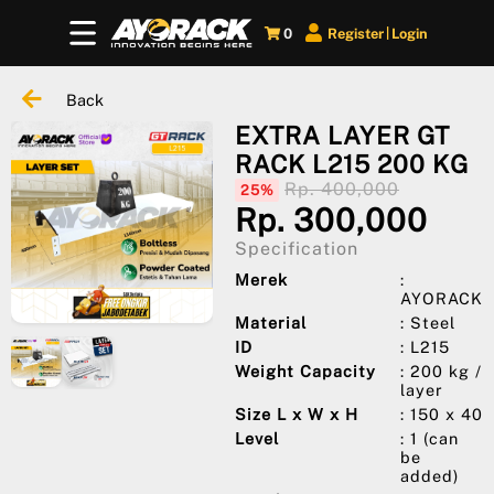
0
Register
Login
|
Back
EXTRA LAYER GT
RACK L215 200 KG
Rp. 400,000
25%
Rp. 300,000
Specification
Merek
:
AYORACK
Material
: Steel
ID
: L215
Weight Capacity
: 200 kg /
layer
Size L x W x H
: 150 x 40
Level
: 1 (can
be
added)